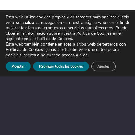
Esta web utiliza cookies propias y de terceros para analizar el sitio
web, se analiza su
navegación en nuestra página web con el fin de
© FF Ventures, 2023.
mejorar la oferta de productos o servicios que ofrecemos. Puede
obtener la información sobre nuestra
P
olítica de Cookies
en el
Aviso legal
siguiente enlace Política de Cookies.
Política de cookies
Esta web también contiene enlaces a sitios web de terceros con
Política de privacidad
Políticas de Cookies ajenas a este sitio web que usted podrá
decidir si acepta o no cuando acceda a ellos.
Declaración de accesibilidad
Aceptar
Rechazar todas las cookies
Ajustes
Quiénes somos
Qué hacemos
Accionistas estratégicos
Equipo
Alianzas estratégicas
Proyectos
Contacto